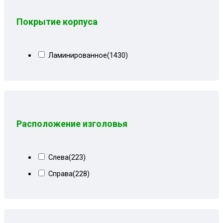
Серо-черный велюр
(5)
Покрытие корпуса
Серо-черный замша
(8)
Серо-черный квадрат
(7)
Ламинированное
(1430)
Серо-черный рогожка
(8)
Серые вензеля
(3)
Серые квадраты
(17)
Серые лилии
(11)
Расположение изголовья
Серый
(70)
Серый велюр
(67)
Слева
(223)
Серый велюр киото
(6)
Справа
(228)
Серый вензель
(30)
Серый геометрия
(2)
Серый квадрат
(11)