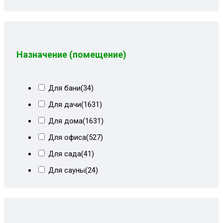
Песочный
(6)
Пионы
(8)
Пионы+белый кз
(5)
Пионы+корич форест
(8)
Назначение (помещение)
Пионы+форест
(1)
Пионы+форест коричневый
(3)
Для бани
(34)
Светло-синий
(1)
Для дачи
(1631)
Светлобежевый блисс
(9)
Для дома
(1631)
Сер квадрат
(11)
Для офиса
(527)
Сер квадрат+мальта
(9)
Для сада
(41)
Сер квадрат+мальта сталь БСТ
(8)
Для сауны
(24)
Сер лилии+белый кожзам
(10)
Для хамама
(12)
Сер рог вензель+мальта
(3)
Для школы
(59)
Сер рог лилии
(1)