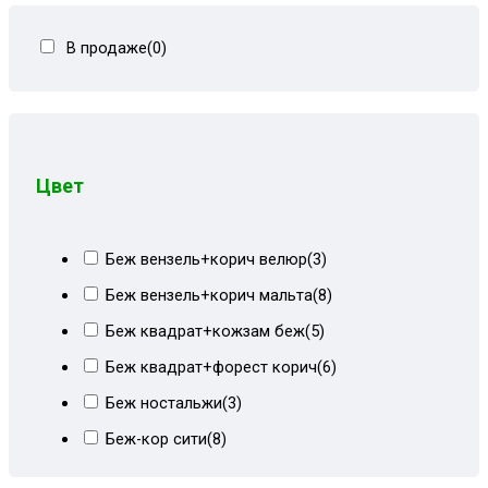
Тахты угловые
(446)
В продаже
(0)
Угловые диваны
(80)
Цвет
Беж вензель+корич велюр
(3)
Беж вензель+корич мальта
(8)
Беж квадрат+кожзам беж
(5)
Беж квадрат+форест корич
(6)
Беж ностальжи
(3)
Беж-кор сити
(8)
Бежевая рогожка
(2)