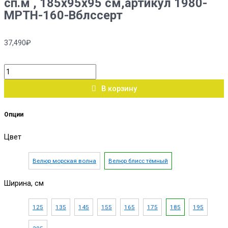
сп.м , 185х95х95 см,артикул 1980-
МРТН-160-Вблссерт
37,490
₽
В корзину
Опции
Цвет
Велюр морская волна
Велюр блисс тёмный
Ширина, см
125
135
145
155
165
175
185
195