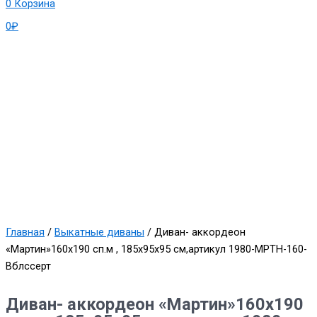
0
Корзина
0
₽
Главная
/
Выкатные диваны
/ Диван- аккордеон
«Мартин»160х190 сп.м , 185х95х95 см,артикул 1980-МРТН-160-
Вблссерт
Диван- аккордеон «Мартин»160х190