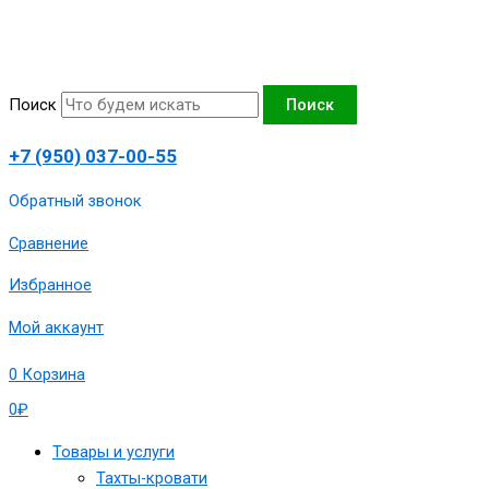
Перейти
Количество
к
товара
содержимому
Диван-
аккордеон
Поиск
Поиск
«Мартин»160х190
сп.м
+7 (950) 037-00-55
,
185х95х95
Обратный звонок
см,артикул
Сравнение
1980-
МРТН-160-
Избранное
Вблссерт
Мой аккаунт
0
Корзина
0
₽
Товары и услуги
Тахты-кровати