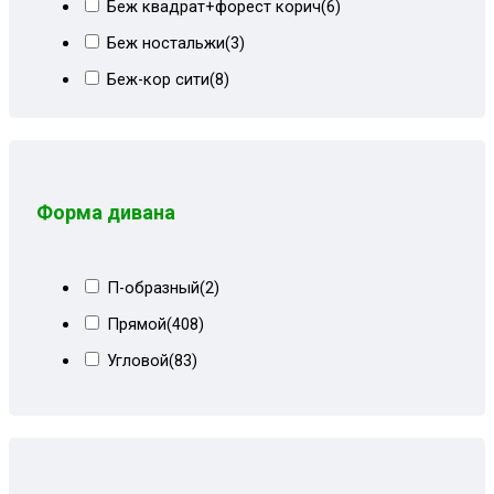
Беж квадрат+форест корич
(6)
Беж ностальжи
(3)
Беж-кор сити
(8)
Бежевая рогожка
(2)
Бежевая экокожа
(1)
Бежево-коричневый
(46)
Форма дивана
Бежево-коричневый велюр
(13)
Бежево-коричневый СПб
(23)
П-образный
(2)
Бежевые пионы
(4)
Прямой
(408)
Бежевый
(43)
Угловой
(83)
Бежевый велюр
(20)
Бежевый велюр+кожзам
(8)
Бежевый вензель
(28)
Бежевый квадрат
(7)