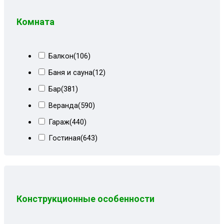
Велюр киото бежево-коричневый
(3)
Комната
Велюр киото сер/тём-серый
(6)
Велюр киото серый/темный
(2)
Балкон
(106)
Велюр киото темно-серый
(9)
Баня и сауна
(12)
Велюр красный
(1)
Бар
(381)
Велюр морская волна
(9)
Веранда
(590)
Велюр сиреневый
(3)
Гараж
(440)
Велюр тёмно-синий
(3)
Гостиная
(643)
Венеция и черный велюр
(4)
Детская
(484)
Голубой велюр
(8)
Кабинет
(684)
Горчичный велюр
(4)
Коридор
(12)
Зеленый
(13)
Конструкционные особенности
Кухня
(252)
Зеленый велюр
(22)
Кухня-столовая
(649)