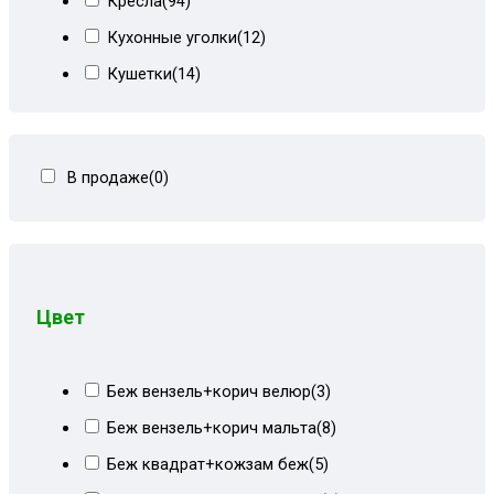
Кресла
(94)
Кухонные уголки
(12)
Кушетки
(14)
Тахты кровати
(278)
Тахты угловые
(446)
В продаже
(0)
Угловые диваны
(80)
Цвет
Беж вензель+корич велюр
(3)
Беж вензель+корич мальта
(8)
Беж квадрат+кожзам беж
(5)