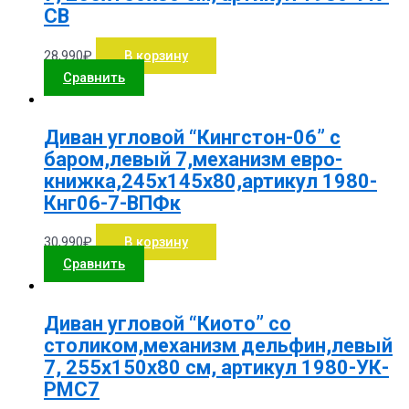
СВ
28,990
₽
В корзину
Сравнить
Диван угловой “Кингстон-06” с
баром,левый 7,механизм евро-
книжка,245х145х80,артикул 1980-
Кнг06-7-ВПФк
30,990
₽
В корзину
Сравнить
Диван угловой “Киото” со
столиком,механизм дельфин,левый
7, 255х150х80 см, артикул 1980-УК-
РМС7