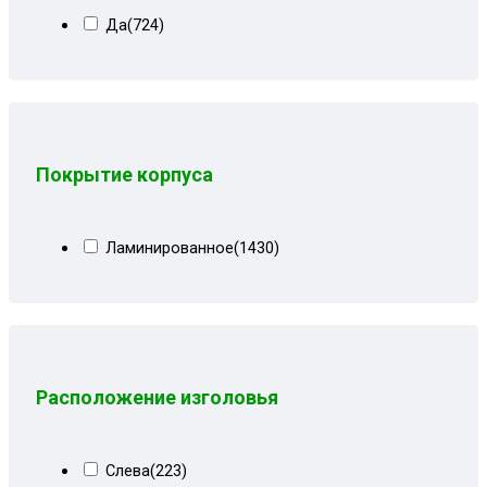
Серо-синий велюр
(10)
Да
(724)
Серо-черная рогожка
(1)
Серо-черные лилии
(9)
Серо-черный
(16)
Серо-черный велюр
(5)
Покрытие корпуса
Серо-черный замша
(8)
Серо-черный квадрат
(7)
Ламинированное
(1430)
Серо-черный рогожка
(8)
Серые вензеля
(3)
Серые квадраты
(17)
Серые лилии
(11)
Расположение изголовья
Серый
(70)
Серый велюр
(67)
Слева
(223)
Серый велюр киото
(6)