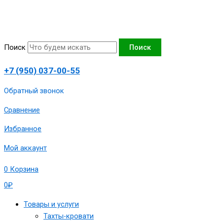
Перейти
Количество
к
товара
содержимому
Диван
угловой
Поиск
Поиск
"Вектор"
правый
+7 (950) 037-00-55
Г,механизм
евро-
Обратный звонок
книжка,215х145х80,артикул
Сравнение
1980-
ВКТ-1а-
Избранное
Г-
РБлкз
Мой аккаунт
0
Корзина
0
₽
Товары и услуги
Тахты-кровати