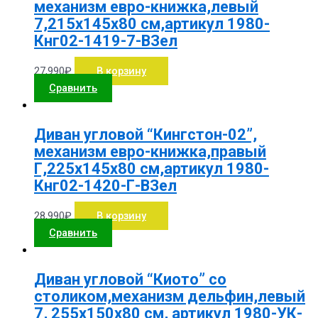
механизм евро-книжка,левый
7,215х145х80 см,артикул 1980-
Кнг02-1419-7-ВЗел
27,990
₽
В корзину
Сравнить
Диван угловой “Кингстон-02”,
механизм евро-книжка,правый
Г,225х145х80 см,артикул 1980-
Кнг02-1420-Г-ВЗел
28,990
₽
В корзину
Сравнить
Диван угловой “Киото” со
столиком,механизм дельфин,левый
7, 255х150х80 см, артикул 1980-УК-