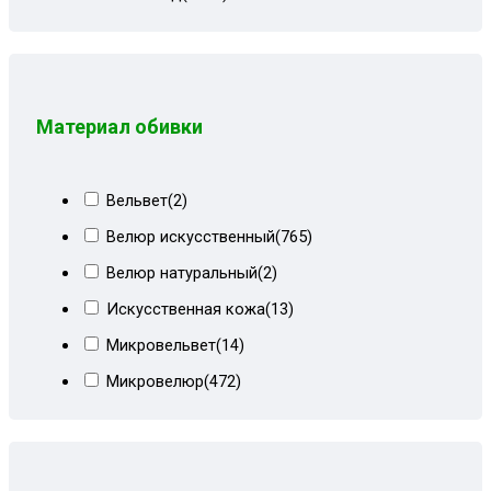
Коричневый сити
(5)
Холлкон
(18)
Коричневый СПб
(4)
Коричневый форест
(12)
Коричневый форест+ирисы
(8)
Материал обивки
Корфу коричневый
(1)
Корфу коричневый+форест
(19)
Вельвет
(2)
Корфу пестрый+кор велюр
(3)
Велюр искусственный
(765)
Красный велюр
(9)
Велюр натуральный
(2)
Лилии+мальта коричневая
(8)
Искусственная кожа
(13)
Металлик
(2)
Микровельвет
(14)
Мрамор беж+форест
(6)
Микровелюр
(472)
Ностальжи коричневый
(3)
Пенополиуретан
(1)
Огурцы
(8)
Рогожка
(525)
Огурцы корич+форест
(8)
Спанбонд
(1)