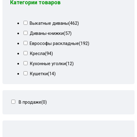
Категории товаров
Выкатные диваны
(462)
Диваны-книжки
(57)
Еврософы раскладные
(192)
Кресла
(94)
Кухонные уголки
(12)
Кушетки
(14)
Тахты кровати
(278)
Тахты угловые
(446)
В продаже
(0)
Угловые диваны
(80)