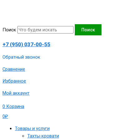
Перейти
Количество
к
товара
содержимому
Диван
выкатной
Поиск
Поиск
"Аккорд-4"
130х190
+7 (950) 037-00-55
сп.м,,
170х105х90
Обратный звонок
см,
Сравнение
артикул
1980-
Избранное
А04-
130RJB
Мой аккаунт
0
Корзина
0
₽
Товары и услуги
Тахты-кровати