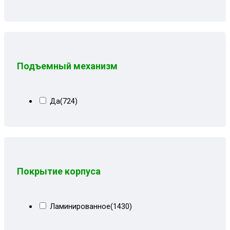
Серая геометрия
(2)
Серая мальта
(7)
Серая рогожка
(4)
Серая рогожка+кожзам черный
(20)
Подъемный механизм
Серая рогожка+сити чб
(20)
Серо-синий велюр
(10)
Да
(724)
Серо-черная рогожка
(1)
Серо-черные лилии
(9)
Серо-черный
(16)
Серо-черный велюр
(5)
Покрытие корпуса
Серо-черный замша
(8)
Серо-черный квадрат
(7)
Ламинированное
(1430)
Серо-черный рогожка
(8)