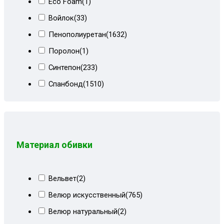
Eco Foam
(1)
Коричневый корфу
(3)
Войлок
(33)
Коричневый микровелюр+кожзам
(12)
Пенополиуретан
(1632)
Коричневый микровелюр+огурцы
(4)
Поролон
(1)
Коричневый мквр
(1)
Синтепон
(233)
Коричневый Париж
(33)
Спанбонд
(1510)
Коричневый сити
(5)
Холлкон
(18)
Коричневый СПб
(4)
Коричневый форест
(12)
Коричневый форест+ирисы
(8)
Материал обивки
Корфу коричневый
(1)
Корфу коричневый+форест
(19)
Вельвет
(2)
Корфу пестрый+кор велюр
(3)
Велюр искусственный
(765)
Красный велюр
(9)
Велюр натуральный
(2)
Лилии+мальта коричневая
(8)