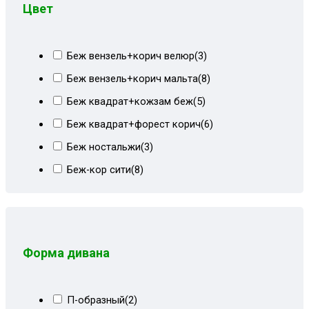
Цвет
Беж вензель+корич велюр
(3)
Беж вензель+корич мальта
(8)
Беж квадрат+кожзам беж
(5)
Беж квадрат+форест корич
(6)
Беж ностальжи
(3)
Беж-кор сити
(8)
Бежевая рогожка
(2)
Бежевая экокожа
(1)
Бежево-коричневый
(46)
Форма дивана
Бежево-коричневый велюр
(13)
Бежево-коричневый СПб
(23)
П-образный
(2)
Бежевые пионы
(4)