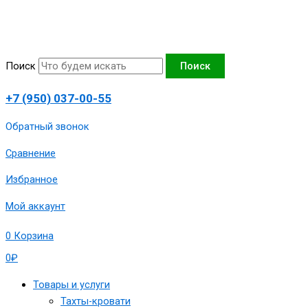
Перейти
Количество
к
товара
содержимому
Диван
выкатной
Поиск
Поиск
"Аккорд-7"
130х190
+7 (950) 037-00-55
сп.м,,
175х105х90
Обратный звонок
см,
Сравнение
артикул
1980-
Избранное
А07-
130-
Мой аккаунт
СПБкорфор
0
Корзина
0
₽
Товары и услуги
Тахты-кровати