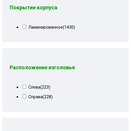
Серо-черный велюр
(5)
Покрытие корпуса
Серо-черный замша
(8)
Серо-черный квадрат
(7)
Ламинированное
(1430)
Серо-черный рогожка
(8)
Серые вензеля
(3)
Серые квадраты
(17)
Серые лилии
(11)
Расположение изголовья
Серый
(70)
Серый велюр
(67)
Слева
(223)
Серый велюр киото
(6)
Справа
(228)
Серый вензель
(30)
Серый геометрия
(2)
Серый квадрат
(11)
Серый киото
(2)