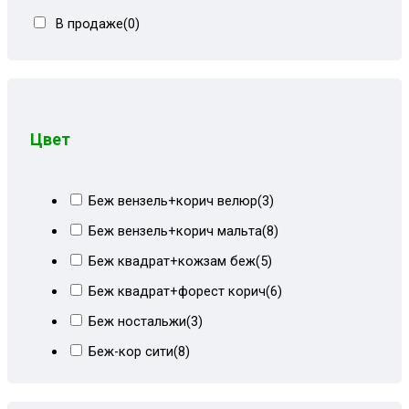
В продаже
(0)
Угловые диваны
(80)
Цвет
Беж вензель+корич велюр
(3)
Беж вензель+корич мальта
(8)
Беж квадрат+кожзам беж
(5)
Беж квадрат+форест корич
(6)
Беж ностальжи
(3)
Беж-кор сити
(8)
Бежевая рогожка
(2)