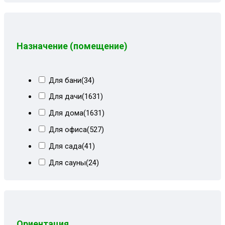
Пионы
(8)
Пионы+белый кз
(5)
Пионы+корич форест
(8)
Назначение (помещение)
Пионы+форест
(1)
Пионы+форест коричневый
(3)
Для бани
(34)
Светло-синий
(1)
Для дачи
(1631)
Светлобежевый блисс
(9)
Для дома
(1631)
Сер квадрат
(11)
Для офиса
(527)
Сер квадрат+мальта
(9)
Для сада
(41)
Сер квадрат+мальта сталь БСТ
(8)
Для сауны
(24)
Сер лилии+белый кожзам
(10)
Для хамама
(12)
Сер рог вензель+мальта
(3)
Для школы
(59)
Сер рог лилии
(1)
Ориентация
Сер рог однотон и кз
(4)