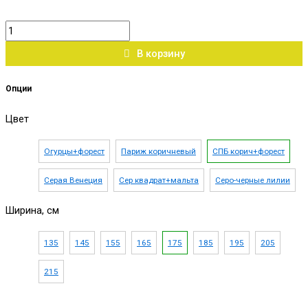
В корзину
Опции
Цвет
Огурцы+форест
Париж коричневый
СПБ корич+форест
Серая Венеция
Сер квадрат+мальта
Серо-черные лилии
Ширина, см
135
145
155
165
175
185
195
205
215