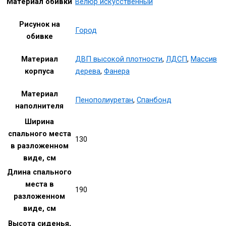
Материал обивки
Велюр искусственный
Рисунок на
Город
обивке
Материал
ДВП высокой плотности
,
ЛДСП
,
Массив
корпуса
дерева
,
Фанера
Материал
Пенополиуретан
,
Спанбонд
наполнителя
Ширина
спального места
130
в разложенном
виде, см
Длина спального
места в
190
разложенном
виде, см
Высота сиденья,