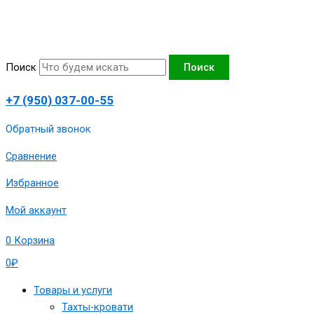
Перейти
Количество
к
товара
содержимому
Диван
выкатной
Поиск
Поиск
“Аккорд-8”
120х190
+7 (950) 037-00-55
сп.м,144х105х90
см,артикул
Обратный звонок
1980-
Сравнение
А08-
120-
Избранное
ВС
Мой аккаунт
0
Корзина
0
₽
Товары и услуги
Тахты-кровати