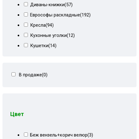
Диваны-книжки
(57)
Еврософы раскладные
(192)
Кресла
(94)
Кухонные уголки
(12)
Кушетки
(14)
Тахты кровати
(278)
Тахты угловые
(446)
В продаже
(0)
Угловые диваны
(80)
Цвет
Беж вензель+корич велюр
(3)