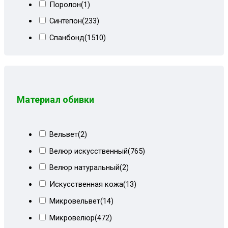
Поролон
(1)
Коричневый мквр
(1)
Синтепон
(233)
Коричневый Париж
(33)
Спанбонд
(1510)
Коричневый сити
(5)
Холлкон
(18)
Коричневый СПб
(4)
Коричневый форест
(12)
Коричневый форест+ирисы
(8)
Материал обивки
Корфу коричневый
(1)
Корфу коричневый+форест
(19)
Вельвет
(2)
Корфу пестрый+кор велюр
(3)
Велюр искусственный
(765)
Красный велюр
(9)
Велюр натуральный
(2)
Лилии+мальта коричневая
(8)
Искусственная кожа
(13)
Металлик
(2)
Микровельвет
(14)
Мрамор беж+форест
(6)
Микровелюр
(472)