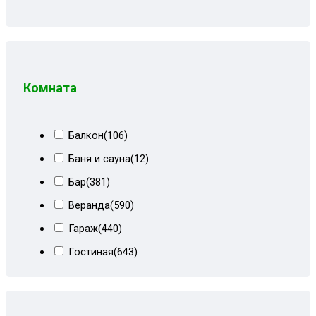
Велюр бежевый+коричневый
(8)
Велюр бирюзовый+белый кожзам
(3)
Велюр блисс тёмный
(9)
Велюр киото бежево-коричневый
(3)
Комната
Велюр киото сер/тём-серый
(6)
Велюр киото серый/темный
(2)
Балкон
(106)
Велюр киото темно-серый
(9)
Баня и сауна
(12)
Велюр красный
(1)
Бар
(381)
Велюр морская волна
(9)
Веранда
(590)
Велюр сиреневый
(3)
Гараж
(440)
Велюр тёмно-синий
(3)
Гостиная
(643)
Венеция и черный велюр
(4)
Детская
(484)
Голубой велюр
(8)
Кабинет
(684)
Горчичный велюр
(4)