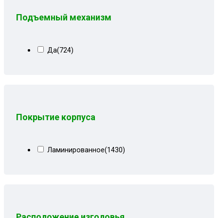
Серая рогожка+кожзам черный
(20)
Подъемный механизм
Серая рогожка+сити чб
(20)
Серо-синий велюр
(10)
Да
(724)
Серо-черная рогожка
(1)
Серо-черные лилии
(9)
Серо-черный
(16)
Серо-черный велюр
(5)
Покрытие корпуса
Серо-черный замша
(8)
Серо-черный квадрат
(7)
Ламинированное
(1430)
Серо-черный рогожка
(8)
Серые вензеля
(3)
Серые квадраты
(17)
Серые лилии
(11)
Расположение изголовья