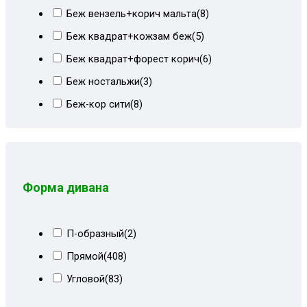
Беж вензель+корич мальта
(8)
Беж квадрат+кожзам беж
(5)
Беж квадрат+форест корич
(6)
Беж ностальжи
(3)
Беж-кор сити
(8)
Бежевая рогожка
(2)
Бежевая экокожа
(1)
Бежево-коричневый
(46)
Форма дивана
Бежево-коричневый велюр
(13)
Бежево-коричневый СПб
(23)
П-образный
(2)
Бежевые пионы
(4)
Прямой
(408)
Бежевый
(43)
Угловой
(83)
Бежевый велюр
(20)