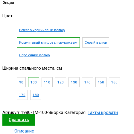
Опции
Цвет
Бежево-коричневый велюр
Коричневый микровелюр+кожзам
Серый велюр
Серо-синий велюр
Ширина спального места, см
90
100
110
120
130
140
150
160
170
180
Артикул:
1980-ТМ-100-Зкоркз
Категория:
Тахты кровати
Сравнить
Описание