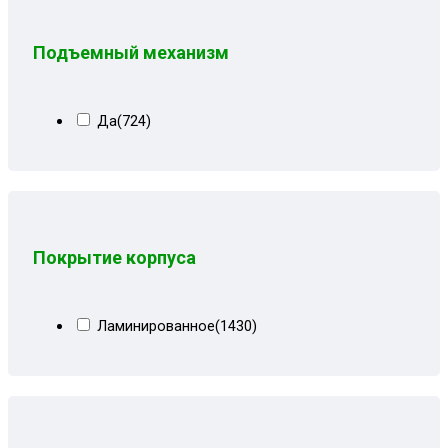
Серая рогожка
(4)
Серая рогожка+кожзам черный
(20)
Подъемный механизм
Серая рогожка+сити чб
(20)
Серо-синий велюр
(10)
Да
(724)
Серо-черная рогожка
(1)
Серо-черные лилии
(9)
Серо-черный
(16)
Серо-черный велюр
(5)
Покрытие корпуса
Серо-черный замша
(8)
Серо-черный квадрат
(7)
Ламинированное
(1430)
Серо-черный рогожка
(8)
Серые вензеля
(3)
Серые квадраты
(17)
Серые лилии
(11)