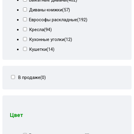
Выкатные диваны
(462)
Диваны-книжки
(57)
Еврософы раскладные
(192)
Кресла
(94)
Кухонные уголки
(12)
Кушетки
(14)
Тахты кровати
(278)
Тахты угловые
(446)
В продаже
(0)
Угловые диваны
(80)
Цвет