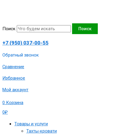
Перейти
Количество
к
товара
содержимому
Тахта
Маргарита,
Поиск
Поиск
100х190
см
+7 (950) 037-00-55
Обратный звонок
Сравнение
Избранное
Мой аккаунт
0
Корзина
0
₽
Товары и услуги
Тахты-кровати