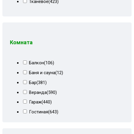
Тканевое
(423)
Велюр бежевый+коричневый
(8)
Велюр бирюзовый+белый кожзам
(3)
Велюр блисс тёмный
(9)
Велюр киото бежево-коричневый
(3)
Комната
Велюр киото сер/тём-серый
(6)
Велюр киото серый/темный
(2)
Балкон
(106)
Велюр киото темно-серый
(9)
Баня и сауна
(12)
Велюр красный
(1)
Бар
(381)
Велюр морская волна
(9)
Веранда
(590)
Велюр сиреневый
(3)
Гараж
(440)
Велюр тёмно-синий
(3)
Гостиная
(643)
Венеция и черный велюр
(4)
Детская
(484)
Голубой велюр
(8)
Кабинет
(684)