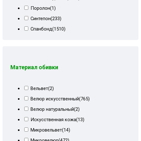
Коричневый микровелюр+огурцы
(4)
Поролон
(1)
Коричневый мквр
(1)
Синтепон
(233)
Коричневый Париж
(33)
Спанбонд
(1510)
Коричневый сити
(5)
Холлкон
(18)
Коричневый СПб
(4)
Коричневый форест
(12)
Коричневый форест+ирисы
(8)
Материал обивки
Корфу коричневый
(1)
Корфу коричневый+форест
(19)
Вельвет
(2)
Корфу пестрый+кор велюр
(3)
Велюр искусственный
(765)
Красный велюр
(9)
Велюр натуральный
(2)
Лилии+мальта коричневая
(8)
Искусственная кожа
(13)
Металлик
(2)
Микровельвет
(14)
Мрамор беж+форест
(6)
Микровелюр
(472)