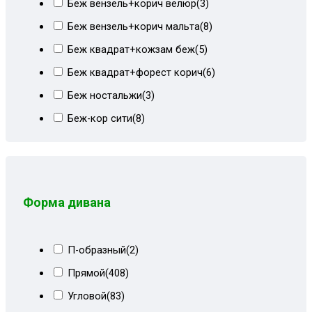
Беж вензель+корич велюр
(3)
Беж вензель+корич мальта
(8)
Беж квадрат+кожзам беж
(5)
Беж квадрат+форест корич
(6)
Беж ностальжи
(3)
Беж-кор сити
(8)
Бежевая рогожка
(2)
Бежевая экокожа
(1)
Бежево-коричневый
(46)
Форма дивана
Бежево-коричневый велюр
(13)
Бежево-коричневый СПб
(23)
П-образный
(2)
Бежевые пионы
(4)
Прямой
(408)
Бежевый
(43)
Угловой
(83)
Бежевый велюр
(20)