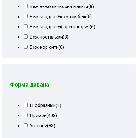
Беж вензель+корич мальта
(8)
Беж квадрат+кожзам беж
(5)
Беж квадрат+форест корич
(6)
Беж ностальжи
(3)
Беж-кор сити
(8)
Бежевая рогожка
(2)
Бежевая экокожа
(1)
Бежево-коричневый
(46)
Форма дивана
Бежево-коричневый велюр
(13)
Бежево-коричневый СПб
(23)
П-образный
(2)
Бежевые пионы
(4)
Прямой
(408)
Бежевый
(43)
Угловой
(83)
Бежевый велюр
(20)