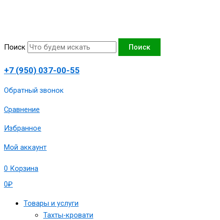
Перейти
Количество
к
товара
содержимому
Тахта
«Тринити-3»,
Поиск
Поиск
130х190
сп.м
+7 (950) 037-00-55
артикул
1980-
Обратный звонок
ТТ-3-
Сравнение
130-
Фсер
Избранное
Мой аккаунт
0
Корзина
0
₽
Товары и услуги
Тахты-кровати