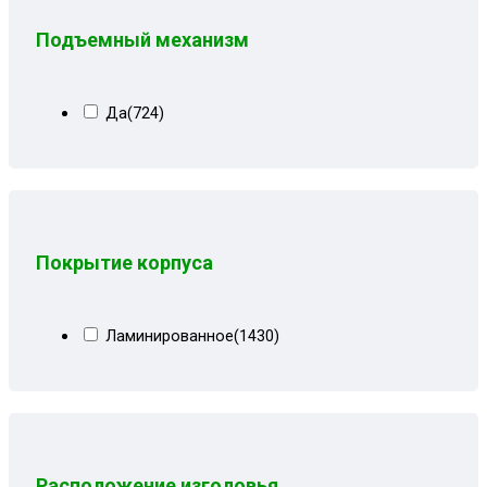
Серая рогожка+кожзам черный
(20)
Подъемный механизм
Серая рогожка+сити чб
(20)
Серо-синий велюр
(10)
Да
(724)
Серо-черная рогожка
(1)
Серо-черные лилии
(9)
Серо-черный
(16)
Серо-черный велюр
(5)
Покрытие корпуса
Серо-черный замша
(8)
Серо-черный квадрат
(7)
Ламинированное
(1430)
Серо-черный рогожка
(8)
Серые вензеля
(3)
Серые квадраты
(17)
Серые лилии
(11)
Расположение изголовья