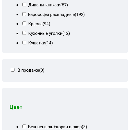
Диваны-книжки
(57)
Еврософы раскладные
(192)
Кресла
(94)
Кухонные уголки
(12)
Кушетки
(14)
Тахты кровати
(278)
Тахты угловые
(446)
В продаже
(0)
Угловые диваны
(80)
Цвет
Беж вензель+корич велюр
(3)