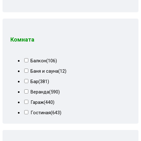
Велюр бежевый+коричневый
(8)
Велюр бирюзовый+белый кожзам
(3)
Велюр блисс тёмный
(9)
Велюр киото бежево-коричневый
(3)
Комната
Велюр киото сер/тём-серый
(6)
Велюр киото серый/темный
(2)
Балкон
(106)
Велюр киото темно-серый
(9)
Баня и сауна
(12)
Велюр красный
(1)
Бар
(381)
Велюр морская волна
(9)
Веранда
(590)
Велюр сиреневый
(3)
Гараж
(440)
Велюр тёмно-синий
(3)
Гостиная
(643)
Венеция и черный велюр
(4)
Детская
(484)
Голубой велюр
(8)
Кабинет
(684)
Горчичный велюр
(4)