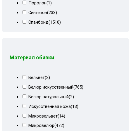
Поролон
(1)
Коричневый мквр
(1)
Синтепон
(233)
Коричневый Париж
(33)
Спанбонд
(1510)
Коричневый сити
(5)
Холлкон
(18)
Коричневый СПб
(4)
Коричневый форест
(12)
Коричневый форест+ирисы
(8)
Материал обивки
Корфу коричневый
(1)
Корфу коричневый+форест
(19)
Вельвет
(2)
Корфу пестрый+кор велюр
(3)
Велюр искусственный
(765)
Красный велюр
(9)
Велюр натуральный
(2)
Лилии+мальта коричневая
(8)
Искусственная кожа
(13)
Металлик
(2)
Микровельвет
(14)
Мрамор беж+форест
(6)
Микровелюр
(472)