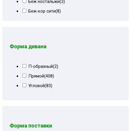
Беж ностальжи
(3)
Беж-кор сити
(8)
Бежевая рогожка
(2)
Бежевая экокожа
(1)
Бежево-коричневый
(46)
Форма дивана
Бежево-коричневый велюр
(13)
Бежево-коричневый СПб
(23)
П-образный
(2)
Бежевые пионы
(4)
Прямой
(408)
Бежевый
(43)
Угловой
(83)
Бежевый велюр
(20)
Бежевый велюр+кожзам
(8)
Бежевый вензель
(28)
Бежевый квадрат
(7)
Форма поставки
Бежевый кожзам
(3)