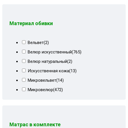
Коричневый СПб
(4)
Коричневый форест
(12)
Коричневый форест+ирисы
(8)
Материал обивки
Корфу коричневый
(1)
Корфу коричневый+форест
(19)
Вельвет
(2)
Корфу пестрый+кор велюр
(3)
Велюр искусственный
(765)
Красный велюр
(9)
Велюр натуральный
(2)
Лилии+мальта коричневая
(8)
Искусственная кожа
(13)
Металлик
(2)
Микровельвет
(14)
Мрамор беж+форест
(6)
Микровелюр
(472)
Ностальжи коричневый
(3)
Пенополиуретан
(1)
Огурцы
(8)
Рогожка
(525)
Огурцы корич+форест
(8)
Спанбонд
(1)
Огурцы+форест
(9)
Матрас в комплекте
Шенилл
(20)