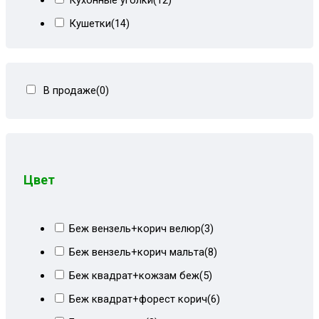
Кушетки
(14)
Тахты кровати
(278)
Тахты угловые
(446)
В продаже
(0)
Угловые диваны
(80)
Цвет
Беж вензель+корич велюр
(3)
Беж вензель+корич мальта
(8)
Беж квадрат+кожзам беж
(5)
Беж квадрат+форест корич
(6)