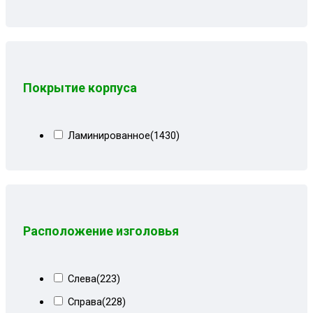
Серо-черная рогожка
(1)
Серо-черные лилии
(9)
Серо-черный
(16)
Серо-черный велюр
(5)
Покрытие корпуса
Серо-черный замша
(8)
Серо-черный квадрат
(7)
Ламинированное
(1430)
Серо-черный рогожка
(8)
Серые вензеля
(3)
Серые квадраты
(17)
Серые лилии
(11)
Расположение изголовья
Серый
(70)
Серый велюр
(67)
Слева
(223)
Серый велюр киото
(6)
Справа
(228)
Серый вензель
(30)