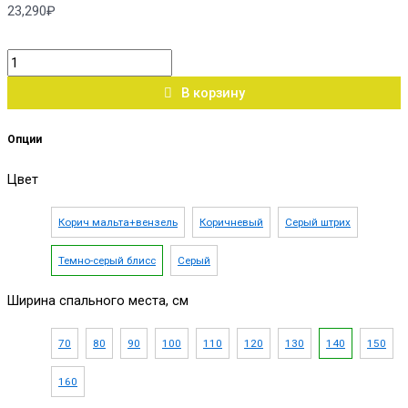
23,290
₽
В корзину
Опции
Цвет
Корич мальта+вензель
Коричневый
Серый штрих
Темно-серый блисс
Серый
Ширина спального места, см
70
80
90
100
110
120
130
140
150
160