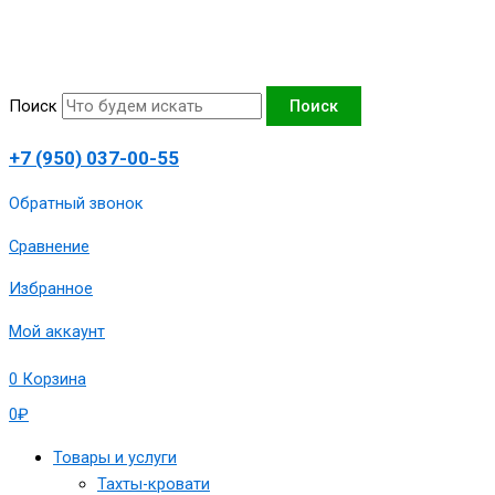
Перейти
Количество
к
товара
содержимому
Тахта
угловая
Поиск
Поиск
"Азалия-3",вид
7,140х190
+7 (950) 037-00-55
сп.м,артикул
1980-
Обратный звонок
ТА-3-
Сравнение
140-
7-
Избранное
Вблсерт
Мой аккаунт
0
Корзина
0
₽
Товары и услуги
Тахты-кровати