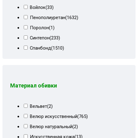
Коричневый корфу
(3)
Войлок
(33)
Коричневый микровелюр+кожзам
(12)
Пенополиуретан
(1632)
Коричневый микровелюр+огурцы
(4)
Поролон
(1)
Коричневый мквр
(1)
Синтепон
(233)
Коричневый Париж
(33)
Спанбонд
(1510)
Коричневый сити
(5)
Холлкон
(18)
Коричневый СПб
(4)
Коричневый форест
(12)
Коричневый форест+ирисы
(8)
Материал обивки
Корфу коричневый
(1)
Корфу коричневый+форест
(19)
Вельвет
(2)
Корфу пестрый+кор велюр
(3)
Велюр искусственный
(765)
Красный велюр
(9)
Велюр натуральный
(2)
Лилии+мальта коричневая
(8)
Искусственная кожа
(13)