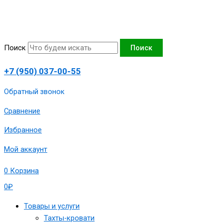
Перейти
Количество
к
товара
содержимому
Тахта
угловая
Поиск
Поиск
"Азалия-3",вид
Г,140х190
+7 (950) 037-00-55
сп.м,артикул
1980-
Обратный звонок
ТА-3-
Сравнение
140-
Г-
Избранное
РКорвенз
Мой аккаунт
0
Корзина
0
₽
Товары и услуги
Тахты-кровати