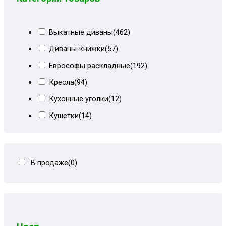
Выкатные диваны
(462)
Диваны-книжки
(57)
Еврософы раскладные
(192)
Кресла
(94)
Кухонные уголки
(12)
Кушетки
(14)
Тахты кровати
(278)
Тахты угловые
(446)
В продаже
(0)
Угловые диваны
(80)