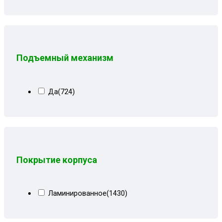
Серая геометрия
(2)
Серая мальта
(7)
Серая рогожка
(4)
Серая рогожка+кожзам черный
(20)
Подъемный механизм
Серая рогожка+сити чб
(20)
Серо-синий велюр
(10)
Да
(724)
Серо-черная рогожка
(1)
Серо-черные лилии
(9)
Серо-черный
(16)
Серо-черный велюр
(5)
Покрытие корпуса
Серо-черный замша
(8)
Серо-черный квадрат
(7)
Ламинированное
(1430)
Серо-черный рогожка
(8)
Серые вензеля
(3)