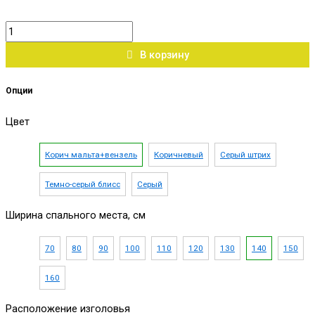
В корзину
Опции
Цвет
Корич мальта+вензель
Коричневый
Серый штрих
Темно-серый блисс
Серый
Ширина спального места, см
70
80
90
100
110
120
130
140
150
160
Расположение изголовья