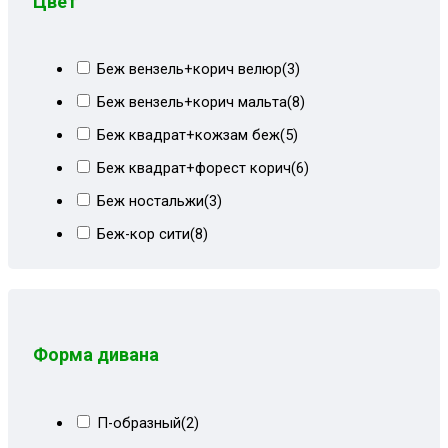
Цвет
Беж вензель+корич велюр
(3)
Беж вензель+корич мальта
(8)
Беж квадрат+кожзам беж
(5)
Беж квадрат+форест корич
(6)
Беж ностальжи
(3)
Беж-кор сити
(8)
Бежевая рогожка
(2)
Бежевая экокожа
(1)
Бежево-коричневый
(46)
Форма дивана
Бежево-коричневый велюр
(13)
Бежево-коричневый СПб
(23)
П-образный
(2)
Бежевые пионы
(4)