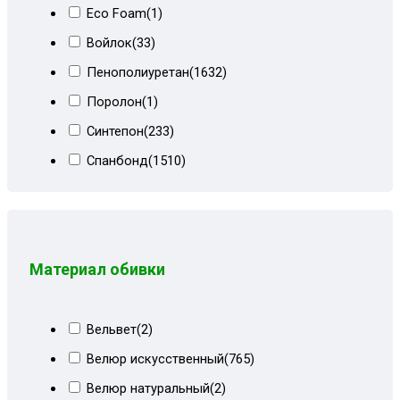
Eco Foam
(1)
Коричневый корфу
(3)
Войлок
(33)
Коричневый микровелюр+кожзам
(12)
Пенополиуретан
(1632)
Коричневый микровелюр+огурцы
(4)
Поролон
(1)
Коричневый мквр
(1)
Синтепон
(233)
Коричневый Париж
(33)
Спанбонд
(1510)
Коричневый сити
(5)
Холлкон
(18)
Коричневый СПб
(4)
Коричневый форест
(12)
Коричневый форест+ирисы
(8)
Материал обивки
Корфу коричневый
(1)
Корфу коричневый+форест
(19)
Вельвет
(2)
Корфу пестрый+кор велюр
(3)
Велюр искусственный
(765)
Красный велюр
(9)
Велюр натуральный
(2)