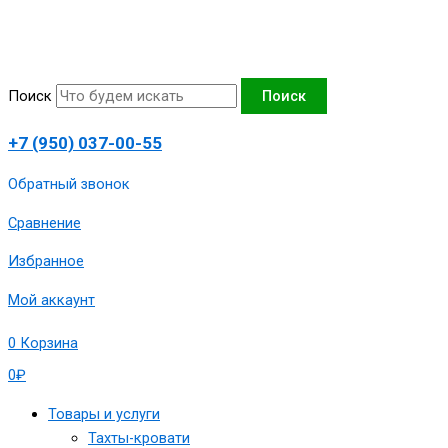
Перейти
Количество
к
товара
содержимому
Тахта
угловая
Поиск
Поиск
"Азалия-3",вид
Г,160х190
+7 (950) 037-00-55
сп.м,артикул
1980-
Обратный звонок
ТА-3-
Сравнение
160-
Г-
Избранное
РС
Мой аккаунт
0
Корзина
0
₽
Товары и услуги
Тахты-кровати