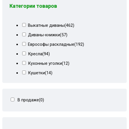
Категории товаров
Выкатные диваны
(462)
Диваны-книжки
(57)
Еврософы раскладные
(192)
Кресла
(94)
Кухонные уголки
(12)
Кушетки
(14)
Тахты кровати
(278)
Тахты угловые
(446)
В продаже
(0)
Угловые диваны
(80)