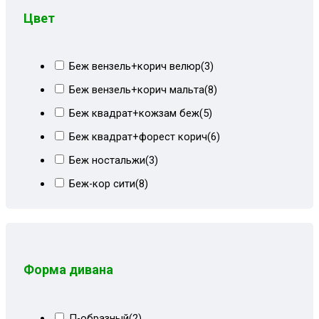
Цвет
Беж вензель+корич велюр
(3)
Беж вензель+корич мальта
(8)
Беж квадрат+кожзам беж
(5)
Беж квадрат+форест корич
(6)
Беж ностальжи
(3)
Беж-кор сити
(8)
Бежевая рогожка
(2)
Бежевая экокожа
(1)
Бежево-коричневый
(46)
Форма дивана
Бежево-коричневый велюр
(13)
Бежево-коричневый СПб
(23)
П-образный
(2)