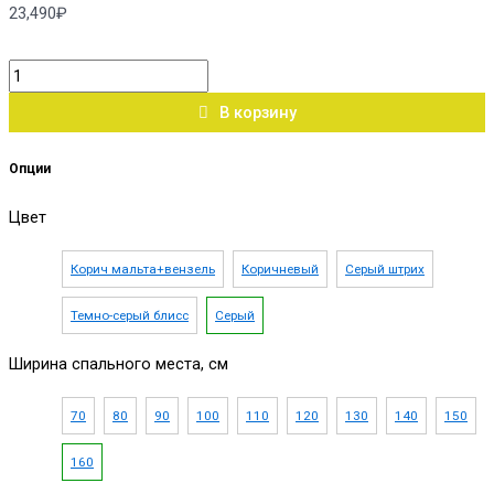
23,490
₽
В корзину
Опции
Цвет
Корич мальта+вензель
Коричневый
Серый штрих
Темно-серый блисс
Серый
Ширина спального места, см
70
80
90
100
110
120
130
140
150
160