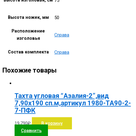
Высота изголовья, см
75
Высота ножек, мм
50
Расположение
Справа
изголовья
Состав комплекта
Справа
Похожие товары
Тахта угловая “Азалия-2”,вид
7,90х190 сп.м,артикул 1980-ТА90-2-
7-ПФК
19,790
₽
В корзину
Сравнить