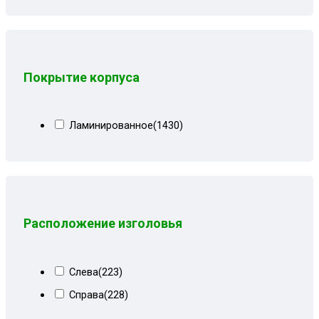
Серо-черные лилии
(9)
Серо-черный
(16)
Серо-черный велюр
(5)
Покрытие корпуса
Серо-черный замша
(8)
Серо-черный квадрат
(7)
Ламинированное
(1430)
Серо-черный рогожка
(8)
Серые вензеля
(3)
Серые квадраты
(17)
Серые лилии
(11)
Расположение изголовья
Серый
(70)
Серый велюр
(67)
Слева
(223)
Серый велюр киото
(6)
Справа
(228)
Серый вензель
(30)