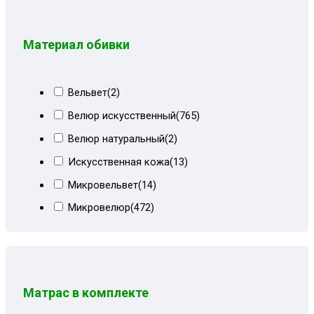
Коричневый форест
(12)
Коричневый форест+ирисы
(8)
Материал обивки
Корфу коричневый
(1)
Корфу коричневый+форест
(19)
Вельвет
(2)
Корфу пестрый+кор велюр
(3)
Велюр искусственный
(765)
Красный велюр
(9)
Велюр натуральный
(2)
Лилии+мальта коричневая
(8)
Искусственная кожа
(13)
Металлик
(2)
Микровельвет
(14)
Мрамор беж+форест
(6)
Микровелюр
(472)
Ностальжи коричневый
(3)
Пенополиуретан
(1)
Огурцы
(8)
Рогожка
(525)
Огурцы корич+форест
(8)
Спанбонд
(1)
Огурцы+форест
(9)
Матрас в комплекте
Шенилл
(20)