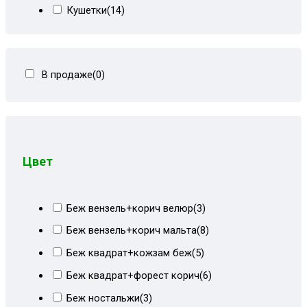
Кушетки
(14)
Тахты кровати
(278)
Тахты угловые
(446)
В продаже
(0)
Угловые диваны
(80)
Цвет
Беж вензель+корич велюр
(3)
Беж вензель+корич мальта
(8)
Беж квадрат+кожзам беж
(5)
Беж квадрат+форест корич
(6)
Беж ностальжи
(3)