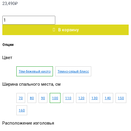
23,490
₽
В корзину
Опции
Цвет
Тём-бежевый киото
Темно-серый блисс
Ширина спального места, см
70
80
90
100
110
120
130
140
150
160
Расположение изголовья