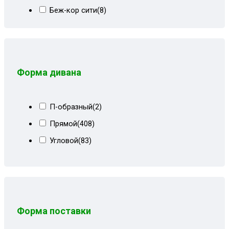
Беж-кор сити
(8)
Бежевая рогожка
(2)
Бежевая экокожа
(1)
Бежево-коричневый
(46)
Форма дивана
Бежево-коричневый велюр
(13)
Бежево-коричневый СПб
(23)
П-образный
(2)
Бежевые пионы
(4)
Прямой
(408)
Бежевый
(43)
Угловой
(83)
Бежевый велюр
(20)
Бежевый велюр+кожзам
(8)
Бежевый вензель
(28)
Бежевый квадрат
(7)
Форма поставки
Бежевый кожзам
(3)