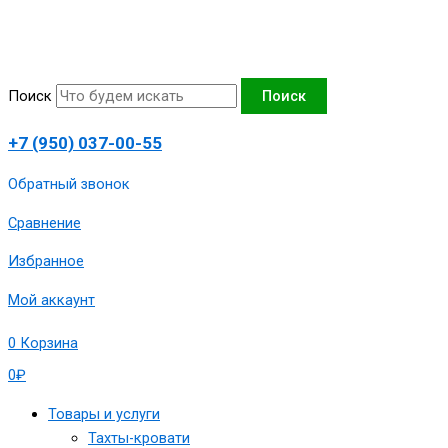
Перейти
Количество
к
товара
содержимому
Тахта
угловая
Поиск
Поиск
"Маргарита-2",вид
7,100х190
+7 (950) 037-00-55
сп.м,артикул
1980-
Обратный звонок
ТМ-2-
Сравнение
100-
7-
Избранное
Вктбежт
Мой аккаунт
0
Корзина
0
₽
Товары и услуги
Тахты-кровати