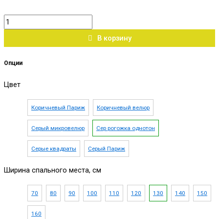
В корзину
Опции
Цвет
Коричневый Париж
Коричневый велюр
Серый микровелюр
Сер рогожка однотон
Серые квадраты
Серый Париж
Ширина спального места, см
70
80
90
100
110
120
130
140
150
160