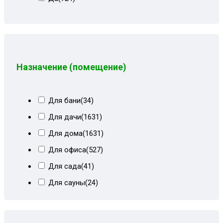
Песочный
(6)
Пионы
(8)
Пионы+белый кз
(5)
Пионы+корич форест
(8)
Назначение (помещение)
Пионы+форест
(1)
Пионы+форест коричневый
(3)
Для бани
(34)
Светло-синий
(1)
Для дачи
(1631)
Светлобежевый блисс
(9)
Для дома
(1631)
Сер квадрат
(11)
Для офиса
(527)
Сер квадрат+мальта
(9)
Для сада
(41)
Сер квадрат+мальта сталь БСТ
(8)
Для сауны
(24)
Сер лилии+белый кожзам
(10)
Для хамама
(12)
Сер рог вензель+мальта
(3)
Для школы
(59)