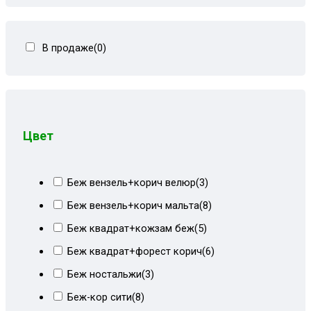
Тахты кровати
(278)
Тахты угловые
(446)
В продаже
(0)
Угловые диваны
(80)
Цвет
Беж вензель+корич велюр
(3)
Беж вензель+корич мальта
(8)
Беж квадрат+кожзам беж
(5)
Беж квадрат+форест корич
(6)
Беж ностальжи
(3)
Беж-кор сити
(8)