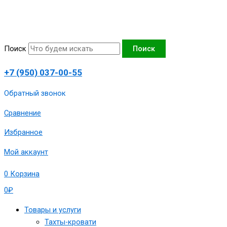
Перейти
Количество
к
товара
содержимому
Тахта
угловая
Поиск
Поиск
"Оптима",вид
7,130х190
+7 (950) 037-00-55
сп.м,артикул
1980-
Обратный звонок
ТОУ-
Сравнение
РСодн-130ппу7
Избранное
Мой аккаунт
0
Корзина
0
₽
Товары и услуги
Тахты-кровати