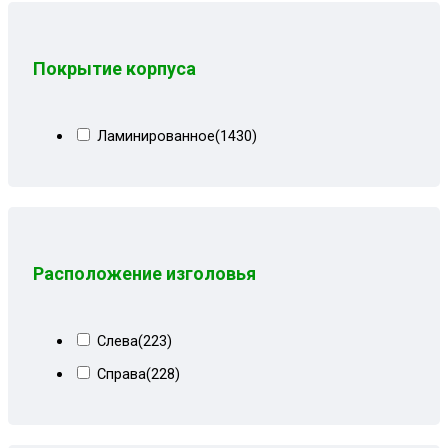
Серо-черный
(16)
Серо-черный велюр
(5)
Покрытие корпуса
Серо-черный замша
(8)
Серо-черный квадрат
(7)
Ламинированное
(1430)
Серо-черный рогожка
(8)
Серые вензеля
(3)
Серые квадраты
(17)
Серые лилии
(11)
Расположение изголовья
Серый
(70)
Серый велюр
(67)
Слева
(223)
Серый велюр киото
(6)
Справа
(228)
Серый вензель
(30)
Серый геометрия
(2)
Серый квадрат
(11)